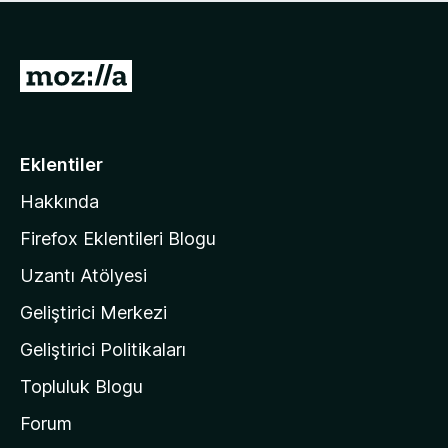
ü
u
z
a
h
n
i
M
y
ç
o
o
p
k
z
u
a
i
Eklentiler
n
l
y
Hakkında
l
o
a
k
Firefox Eklentileri Blogu
'
Uzantı Atölyesi
n
Geliştirici Merkezi
ı
n
Geliştirici Politikaları
a
Topluluk Blogu
n
a
Forum