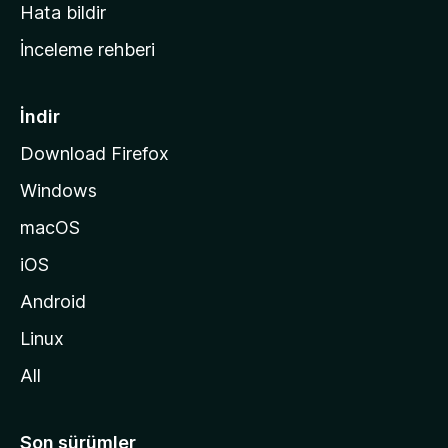
s
Hata bildir
a
İnceleme rehberi
y
f
a
İndir
s
Download Firefox
ı
Windows
n
a
macOS
g
iOS
i
d
Android
i
Linux
n
All
Son sürümler