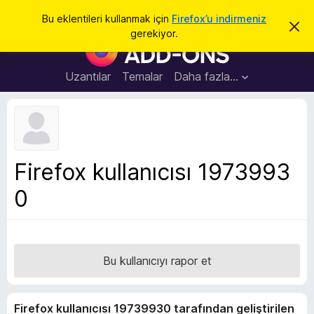
A
Giriş
Bu eklentileri kullanmak için
Firefox’u indirmeniz
B
r
gerekiyor.
u
F
a
b
i
i
l
r
Uzantılar
Temalar
Daha fazla…
d
e
i
r
f
i
o
m
i
x
k
B
a
Firefox kullanıcısı 1973993
p
r
a
0
o
t
w
s
e
r
Bu kullanıcıyı rapor et
E
k
Firefox kullanıcısı 19739930 tarafından geliştirilen
l