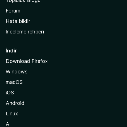
Topluluk Blogu
n
a
Forum
s
Hata bildir
a
İnceleme rehberi
y
f
a
İndir
s
Download Firefox
ı
Windows
n
a
macOS
g
iOS
i
d
Android
i
Linux
n
All