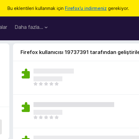
Bu eklentileri kullanmak için
Firefox’u indirmeniz
gerekiyor.
lar
Daha fazla…
Firefox kullanıcısı 19737391 tarafından geliştiril
H
e
n
ü
z
h
H
i
e
ç
n
p
ü