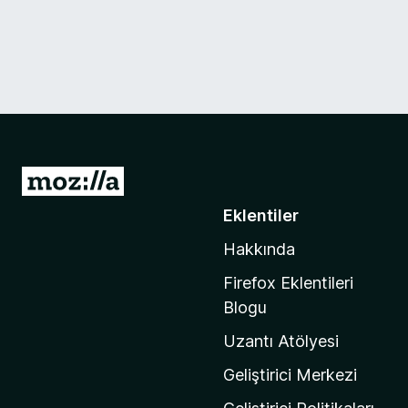
M
o
Eklentiler
z
Hakkında
i
l
Firefox Eklentileri
l
Blogu
a
Uzantı Atölyesi
'
n
Geliştirici Merkezi
ı