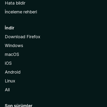
s
Hata bildir
a
İnceleme rehberi
y
f
a
İndir
s
Download Firefox
ı
Windows
n
a
macOS
g
iOS
i
d
Android
i
Linux
n
All
Son sürümler