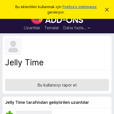
A
Giriş
Bu eklentileri kullanmak için
Firefox’u indirmeniz
B
r
gerekiyor.
u
F
a
b
i
i
l
r
Uzantılar
Temalar
Daha fazla…
d
e
i
r
f
i
o
m
i
x
k
B
a
Jelly Time
p
r
a
o
t
w
s
Bu kullanıcıyı rapor et
e
r
E
Jelly Time tarafından geliştirilen uzantılar
k
l