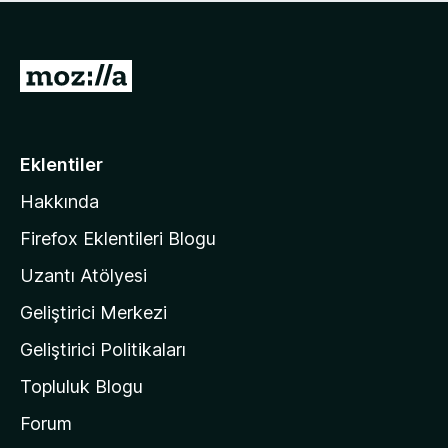
ü
u
z
a
h
n
i
M
y
ç
o
o
p
k
z
u
a
i
Eklentiler
n
l
y
Hakkında
l
o
a
k
Firefox Eklentileri Blogu
'
Uzantı Atölyesi
n
Geliştirici Merkezi
ı
n
Geliştirici Politikaları
a
Topluluk Blogu
n
a
Forum