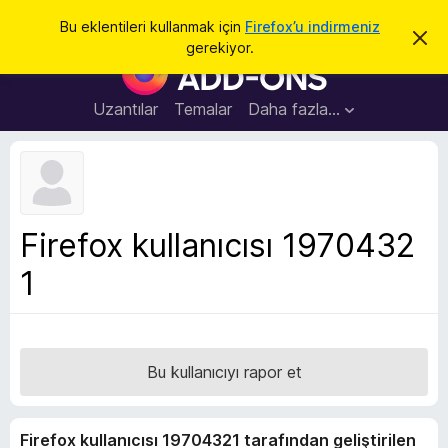
A
Giriş
Bu eklentileri kullanmak için
Firefox’u indirmeniz
B
r
gerekiyor.
u
F
a
b
i
i
l
r
Uzantılar
Temalar
Daha fazla…
d
e
i
r
f
i
o
m
i
x
k
B
a
Firefox kullanıcısı 1970432
p
r
a
1
o
t
w
s
e
r
Bu kullanıcıyı rapor et
E
k
Firefox kullanıcısı 19704321 tarafından geliştirilen
l