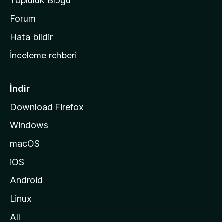
Topluluk Blogu
n
a
Forum
s
Hata bildir
a
İnceleme rehberi
y
f
a
İndir
s
Download Firefox
ı
Windows
n
a
macOS
g
iOS
i
d
Android
i
Linux
n
All