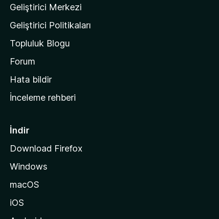
Geliştirici Merkezi
ı
n
Geliştirici Politikaları
a
Topluluk Blogu
n
a
Forum
s
Hata bildir
a
İnceleme rehberi
y
f
a
İndir
s
Download Firefox
ı
Windows
n
a
macOS
g
iOS
i