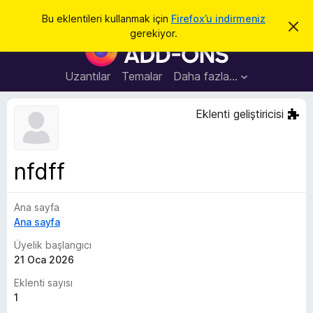
A
Giriş
Bu eklentileri kullanmak için
Firefox’u indirmeniz
B
r
gerekiyor.
u
F
a
b
i
i
l
r
Uzantılar
Temalar
Daha fazla…
d
e
i
r
f
Eklenti geliştiricisi
i
o
m
i
x
k
B
a
nfdff
p
r
a
o
t
Ana sayfa
w
Ana sayfa
s
e
Üyelik başlangıcı
r
21 Oca 2026
E
Eklenti sayısı
k
1
l