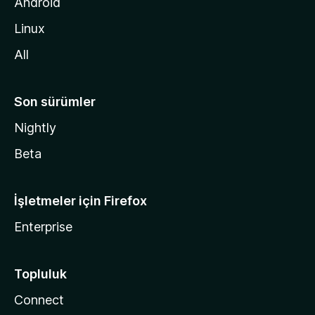
d
Android
i
Linux
n
All
Son sürümler
Nightly
Beta
İşletmeler için Firefox
Enterprise
Topluluk
Connect