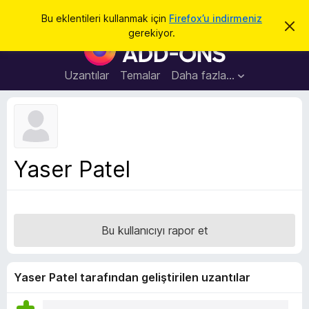
A
Giriş
Bu eklentileri kullanmak için
Firefox’u indirmeniz
B
r
gerekiyor.
u
F
a
b
i
i
l
r
Uzantılar
Temalar
Daha fazla…
d
e
i
r
f
i
o
m
i
x
k
B
a
Yaser Patel
p
r
a
o
t
w
s
Bu kullanıcıyı rapor et
e
r
E
Yaser Patel tarafından geliştirilen uzantılar
k
l