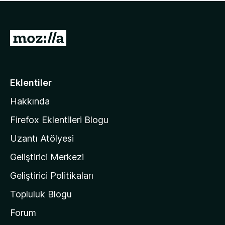
ü
u
z
a
h
n
i
M
y
ç
o
o
p
k
z
u
a
i
Eklentiler
n
l
y
Hakkında
l
o
a
k
Firefox Eklentileri Blogu
'
Uzantı Atölyesi
n
Geliştirici Merkezi
ı
n
Geliştirici Politikaları
a
Topluluk Blogu
n
a
Forum