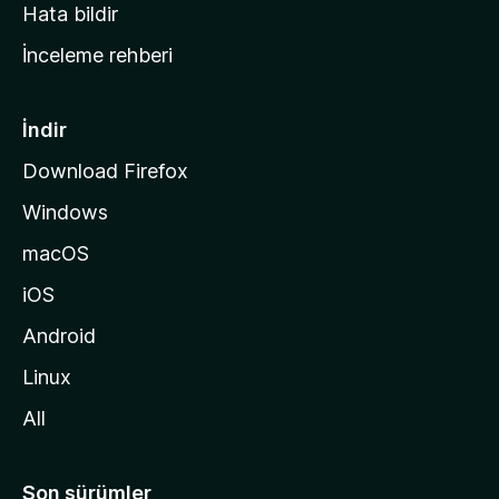
s
Hata bildir
a
İnceleme rehberi
y
f
a
İndir
s
Download Firefox
ı
Windows
n
a
macOS
g
iOS
i
d
Android
i
Linux
n
All
Son sürümler