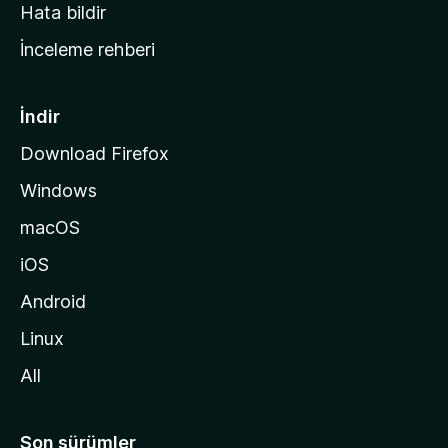
s
Hata bildir
a
İnceleme rehberi
y
f
a
İndir
s
Download Firefox
ı
Windows
n
a
macOS
g
iOS
i
d
Android
i
Linux
n
All
Son sürümler