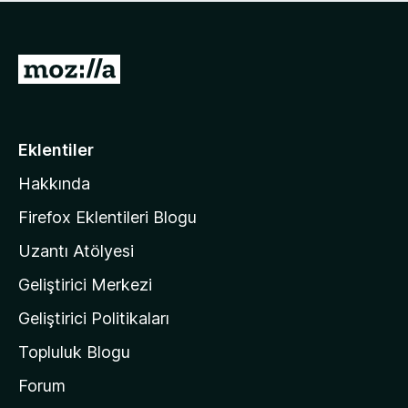
ü
u
z
a
h
n
i
M
y
ç
o
o
p
k
z
u
a
i
Eklentiler
n
l
y
Hakkında
l
o
a
k
Firefox Eklentileri Blogu
'
Uzantı Atölyesi
n
Geliştirici Merkezi
ı
n
Geliştirici Politikaları
a
Topluluk Blogu
n
a
Forum