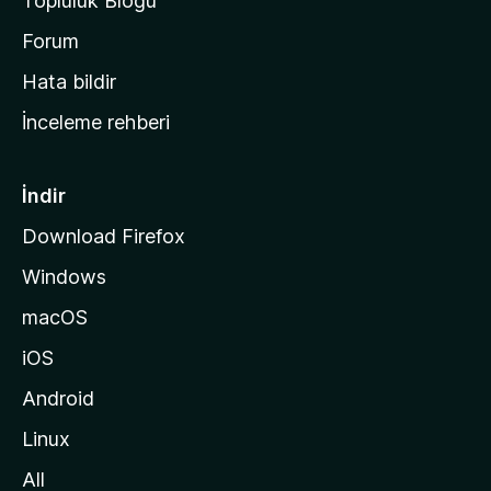
Topluluk Blogu
n
a
Forum
s
Hata bildir
a
İnceleme rehberi
y
f
a
İndir
s
Download Firefox
ı
Windows
n
a
macOS
g
iOS
i
d
Android
i
Linux
n
All