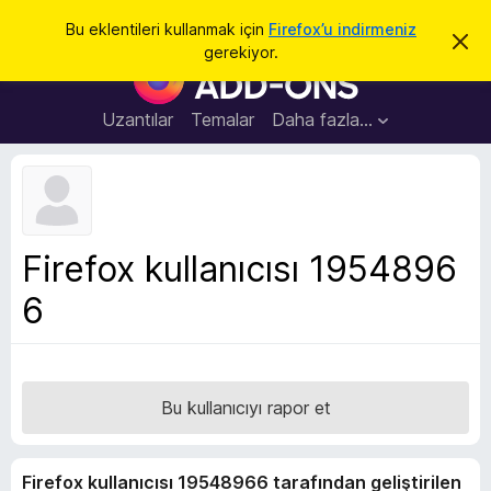
A
Giriş
Bu eklentileri kullanmak için
Firefox’u indirmeniz
B
r
gerekiyor.
u
F
a
b
i
i
l
r
Uzantılar
Temalar
Daha fazla…
d
e
i
r
f
i
o
m
i
x
k
B
a
Firefox kullanıcısı 1954896
p
r
a
6
o
t
w
s
e
r
Bu kullanıcıyı rapor et
E
k
Firefox kullanıcısı 19548966 tarafından geliştirilen
l