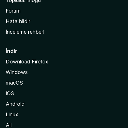
Topluluk Blogu
n
a
Forum
s
Hata bildir
a
İnceleme rehberi
y
f
a
İndir
s
Download Firefox
ı
Windows
n
a
macOS
g
iOS
i
d
Android
i
Linux
n
All