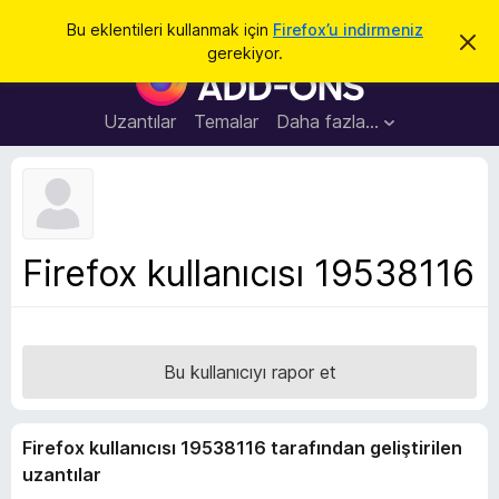
A
Giriş
Bu eklentileri kullanmak için
Firefox’u indirmeniz
B
r
gerekiyor.
u
F
a
b
i
i
l
r
Uzantılar
Temalar
Daha fazla…
d
e
i
r
f
i
o
m
i
x
k
B
a
Firefox kullanıcısı 19538116
p
r
a
o
t
w
s
Bu kullanıcıyı rapor et
e
r
E
Firefox kullanıcısı 19538116 tarafından geliştirilen
k
uzantılar
l