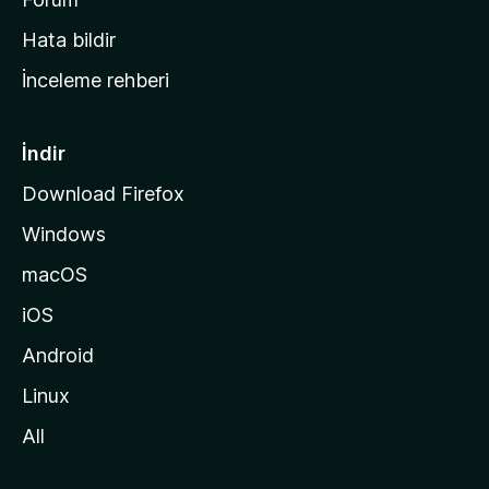
s
Hata bildir
a
İnceleme rehberi
y
f
a
İndir
s
Download Firefox
ı
Windows
n
a
macOS
g
iOS
i
d
Android
i
Linux
n
All