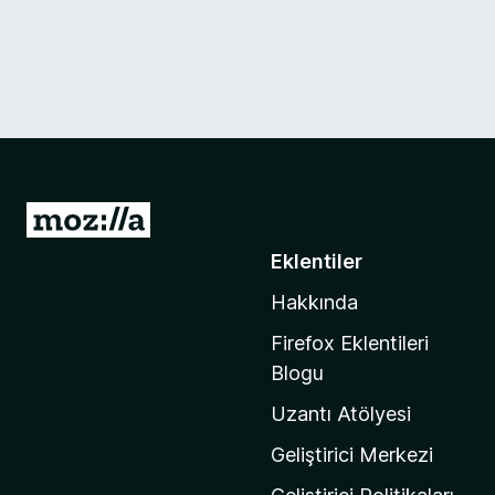
M
o
Eklentiler
z
Hakkında
i
l
Firefox Eklentileri
l
Blogu
a
Uzantı Atölyesi
'
n
Geliştirici Merkezi
ı