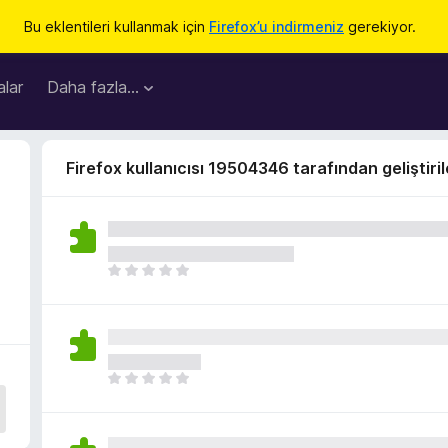
Bu eklentileri kullanmak için
Firefox’u indirmeniz
gerekiyor.
lar
Daha fazla…
Firefox kullanıcısı 19504346 tarafından geliştiril
H
e
n
ü
z
h
H
i
e
ç
n
p
ü