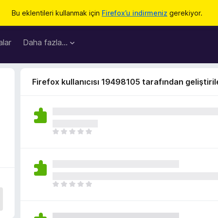
Bu eklentileri kullanmak için
Firefox’u indirmeniz
gerekiyor.
lar
Daha fazla…
Firefox kullanıcısı 19498105 tarafından geliştiril
H
e
n
ü
z
h
H
i
e
ç
n
p
ü