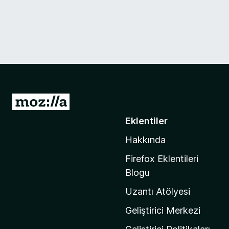
M
o
Eklentiler
z
Hakkında
i
l
Firefox Eklentileri
l
Blogu
a
Uzantı Atölyesi
'
n
Geliştirici Merkezi
ı