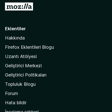
e
M
n
o
t
z
i
i
Eklentiler
l
l
e
Hakkında
l
r
a
i
Firefox Eklentileri Blogu
'
Uzantı Atölyesi
n
Geliştirici Merkezi
ı
n
Geliştirici Politikaları
a
Topluluk Blogu
n
a
Forum
s
Hata bildir
a
İnceleme rehberi