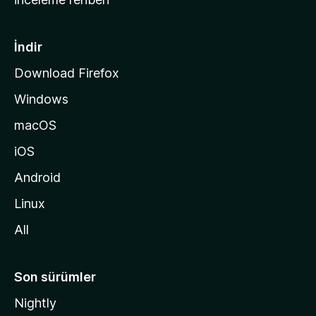
y
f
a
İndir
s
Download Firefox
ı
Windows
n
a
macOS
g
iOS
i
d
Android
i
Linux
n
All
Son sürümler
Nightly