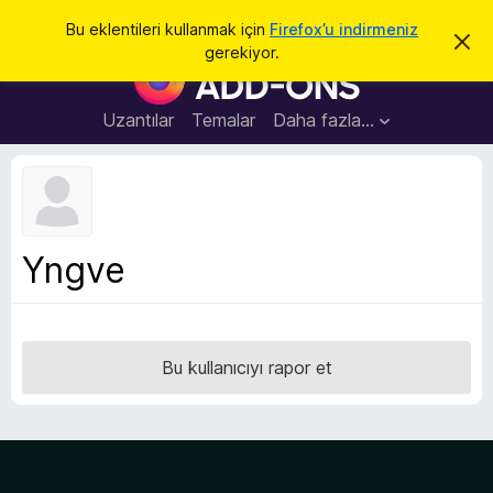
A
Giriş
Bu eklentileri kullanmak için
Firefox’u indirmeniz
B
r
gerekiyor.
u
F
a
b
i
i
l
r
Uzantılar
Temalar
Daha fazla…
d
e
i
r
f
i
o
m
i
x
k
B
a
Yngve
p
r
a
o
t
w
s
Bu kullanıcıyı rapor et
e
r
E
k
l