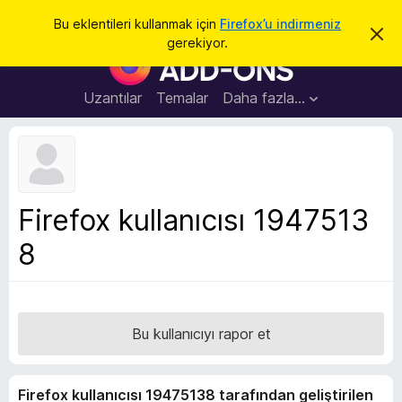
A
Giriş
Bu eklentileri kullanmak için
Firefox’u indirmeniz
B
r
gerekiyor.
u
F
a
b
i
i
l
r
Uzantılar
Temalar
Daha fazla…
d
e
i
r
f
i
o
m
i
x
k
B
a
Firefox kullanıcısı 1947513
p
r
a
8
o
t
w
s
e
r
Bu kullanıcıyı rapor et
E
k
Firefox kullanıcısı 19475138 tarafından geliştirilen
l