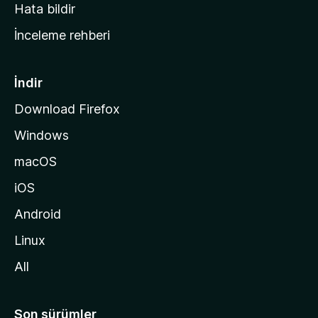
s
Hata bildir
a
İnceleme rehberi
y
f
a
İndir
s
Download Firefox
ı
Windows
n
a
macOS
g
iOS
i
d
Android
i
Linux
n
All
Son sürümler