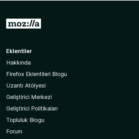
ü
u
z
a
h
n
i
M
y
ç
o
o
p
k
z
u
a
i
Eklentiler
n
l
y
Hakkında
l
o
a
k
Firefox Eklentileri Blogu
'
Uzantı Atölyesi
n
Geliştirici Merkezi
ı
n
Geliştirici Politikaları
a
Topluluk Blogu
n
a
Forum