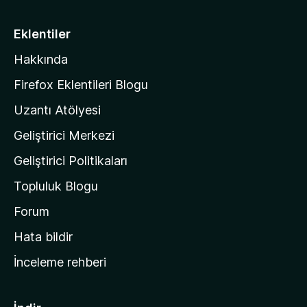
k
z
u
a
i
Eklentiler
n
l
y
Hakkında
l
o
a
k
Firefox Eklentileri Blogu
'
Uzantı Atölyesi
n
Geliştirici Merkezi
ı
n
Geliştirici Politikaları
a
Topluluk Blogu
n
a
Forum
s
Hata bildir
a
İnceleme rehberi
y
f
a