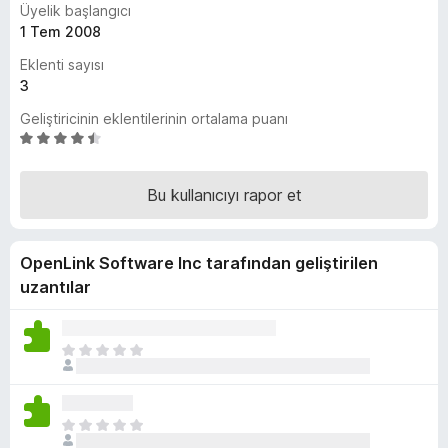
Üyelik başlangıcı
e
1 Tem 2008
n
Eklenti sayısı
t
3
i
l
Geliştiricinin eklentilerinin ortalama puanı
e
5
ü
r
z
i
Bu kullanıcıyı rapor et
e
r
i
OpenLink Software Inc tarafından geliştirilen
n
d
uzantılar
e
n
4
H
,
e
4
n
p
ü
H
u
z