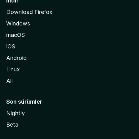
İndir
s
Download Firefox
ı
Windows
n
a
macOS
g
iOS
i
d
Android
i
Linux
n
All
Son sürümler
Nightly
Beta