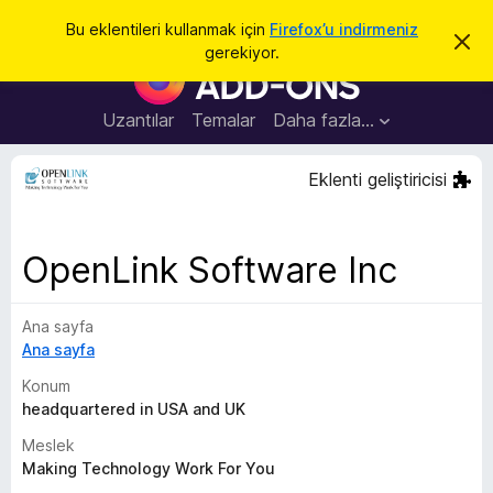
A
Giriş
Bu eklentileri kullanmak için
Firefox’u indirmeniz
B
r
gerekiyor.
u
F
a
b
i
i
l
r
Uzantılar
Temalar
Daha fazla…
d
e
i
r
f
Eklenti geliştiricisi
i
o
m
i
x
k
B
a
OpenLink Software Inc
p
r
a
o
t
Ana sayfa
w
Ana sayfa
s
e
Konum
r
headquartered in USA and UK
E
Meslek
k
Making Technology Work For You
l