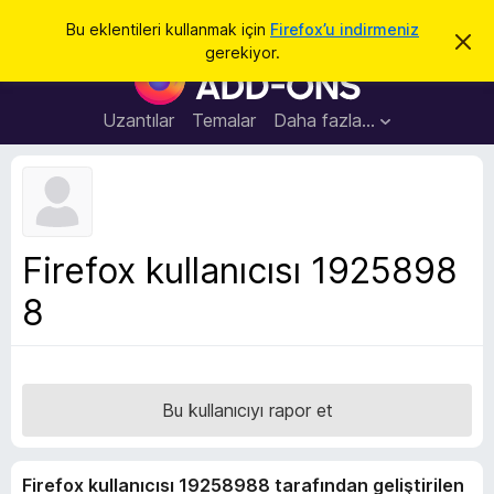
A
Giriş
Bu eklentileri kullanmak için
Firefox’u indirmeniz
B
r
gerekiyor.
u
F
a
b
i
i
l
r
Uzantılar
Temalar
Daha fazla…
d
e
i
r
f
i
o
m
i
x
k
B
a
Firefox kullanıcısı 1925898
p
r
a
8
o
t
w
s
e
r
Bu kullanıcıyı rapor et
E
k
Firefox kullanıcısı 19258988 tarafından geliştirilen
l