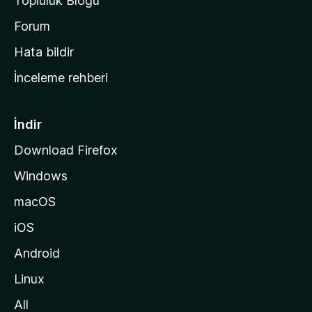
Topluluk Blogu
n
a
Forum
s
Hata bildir
a
İnceleme rehberi
y
f
a
İndir
s
Download Firefox
ı
Windows
n
a
macOS
g
iOS
i
d
Android
i
Linux
n
All