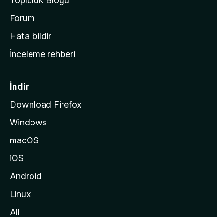
Topluluk Blogu
n
a
Forum
s
Hata bildir
a
İnceleme rehberi
y
f
a
İndir
s
Download Firefox
ı
Windows
n
a
macOS
g
iOS
i
d
Android
i
Linux
n
All