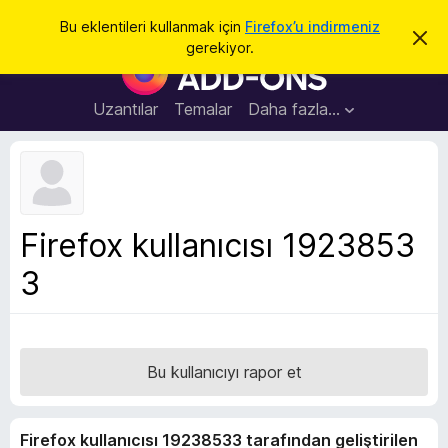
A
Giriş
Bu eklentileri kullanmak için
Firefox’u indirmeniz
B
r
gerekiyor.
u
F
a
b
i
i
l
r
Uzantılar
Temalar
Daha fazla…
d
e
i
r
f
i
o
m
i
x
k
B
a
Firefox kullanıcısı 1923853
p
r
a
3
o
t
w
s
e
r
Bu kullanıcıyı rapor et
E
k
Firefox kullanıcısı 19238533 tarafından geliştirilen
l