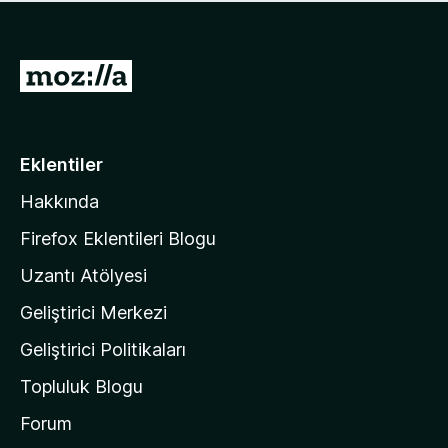
ü
u
z
a
h
n
i
M
y
ç
o
o
p
k
z
u
a
i
Eklentiler
n
l
y
Hakkında
l
o
a
k
Firefox Eklentileri Blogu
'
Uzantı Atölyesi
n
Geliştirici Merkezi
ı
n
Geliştirici Politikaları
a
Topluluk Blogu
n
a
Forum