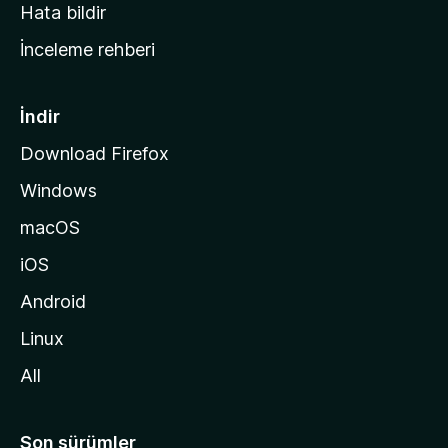
s
Hata bildir
a
İnceleme rehberi
y
f
a
İndir
s
Download Firefox
ı
Windows
n
a
macOS
g
iOS
i
d
Android
i
Linux
n
All
Son sürümler