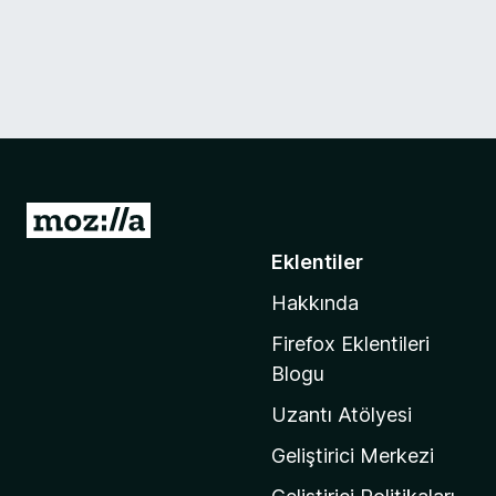
M
o
Eklentiler
z
Hakkında
i
l
Firefox Eklentileri
l
Blogu
a
Uzantı Atölyesi
'
n
Geliştirici Merkezi
ı