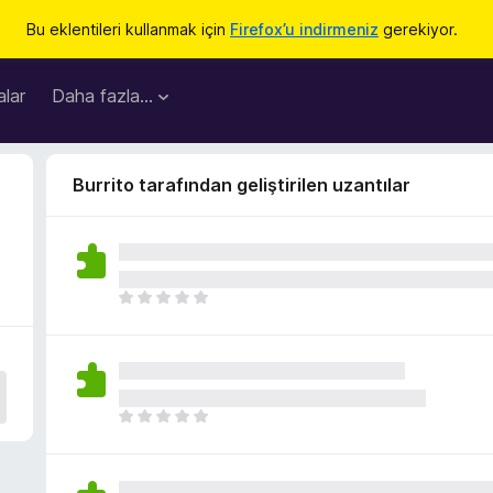
Bu eklentileri kullanmak için
Firefox’u indirmeniz
gerekiyor.
lar
Daha fazla…
Burrito tarafından geliştirilen uzantılar
H
e
n
ü
z
h
H
i
e
ç
n
p
ü