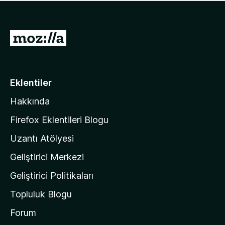
ü
u
z
a
h
n
i
M
y
ç
o
o
p
k
z
u
a
i
Eklentiler
n
l
y
Hakkında
l
o
a
k
Firefox Eklentileri Blogu
'
Uzantı Atölyesi
n
Geliştirici Merkezi
ı
n
Geliştirici Politikaları
a
Topluluk Blogu
n
a
Forum