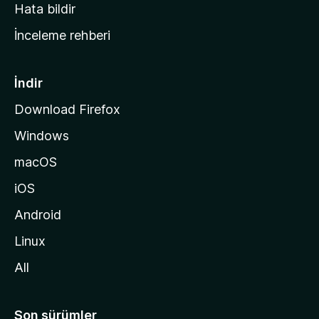
s
Hata bildir
a
İnceleme rehberi
y
f
a
İndir
s
Download Firefox
ı
Windows
n
a
macOS
g
iOS
i
d
Android
i
Linux
n
All
Son sürümler