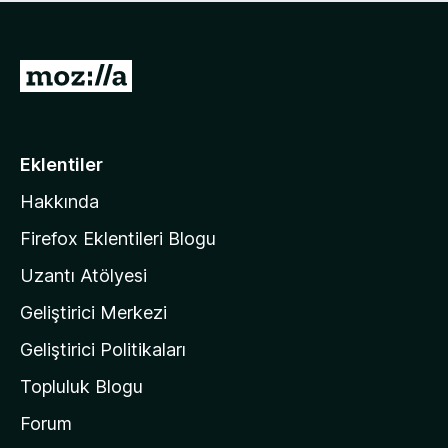
ü
u
z
a
h
n
i
M
y
ç
o
o
p
k
z
u
a
i
Eklentiler
n
l
y
Hakkında
l
o
a
k
Firefox Eklentileri Blogu
'
Uzantı Atölyesi
n
Geliştirici Merkezi
ı
n
Geliştirici Politikaları
a
Topluluk Blogu
n
a
Forum