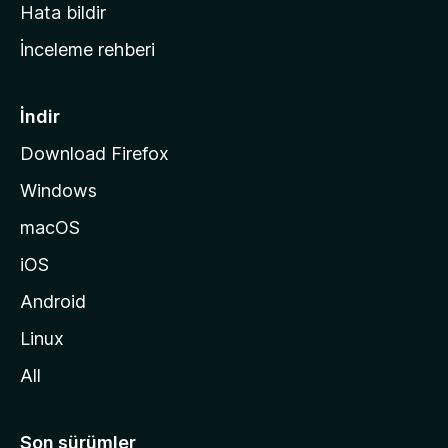
s
Hata bildir
a
İnceleme rehberi
y
f
a
İndir
s
Download Firefox
ı
Windows
n
a
macOS
g
iOS
i
d
Android
i
Linux
n
All
Son sürümler