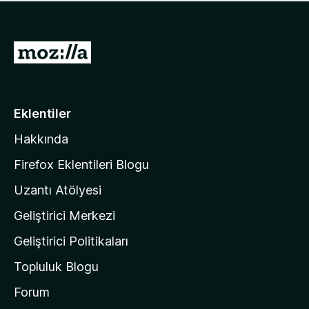
ü
u
z
a
h
n
i
M
y
ç
o
o
p
k
z
u
a
i
Eklentiler
n
l
y
Hakkında
l
o
a
k
Firefox Eklentileri Blogu
'
Uzantı Atölyesi
n
Geliştirici Merkezi
ı
n
Geliştirici Politikaları
a
Topluluk Blogu
n
a
Forum