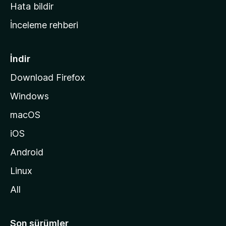
s
Hata bildir
a
İnceleme rehberi
y
f
a
İndir
s
Download Firefox
ı
Windows
n
a
macOS
g
iOS
i
d
Android
i
Linux
n
All
Son sürümler