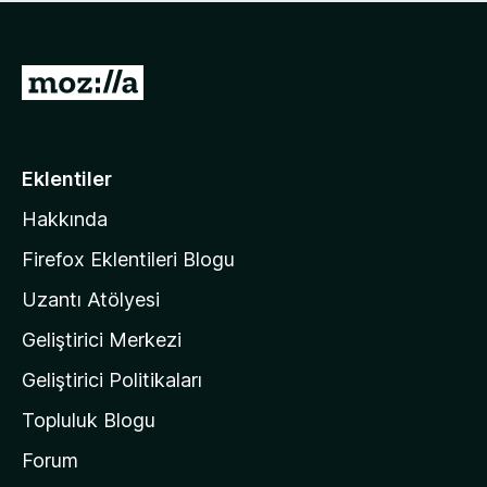
ü
u
z
a
h
n
i
M
y
ç
o
o
p
k
z
u
a
i
Eklentiler
n
l
y
Hakkında
l
o
a
k
Firefox Eklentileri Blogu
'
Uzantı Atölyesi
n
Geliştirici Merkezi
ı
n
Geliştirici Politikaları
a
Topluluk Blogu
n
a
Forum