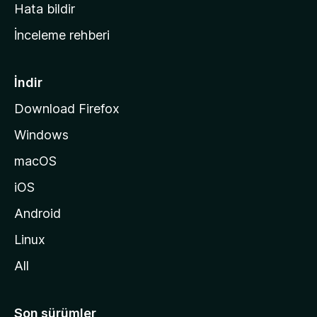
s
Hata bildir
a
İnceleme rehberi
y
f
a
İndir
s
Download Firefox
ı
Windows
n
a
macOS
g
iOS
i
d
Android
i
Linux
n
All
Son sürümler