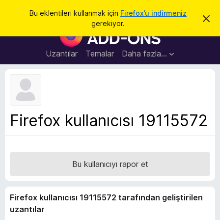
A
Giriş
Bu eklentileri kullanmak için
Firefox’u indirmeniz
B
r
gerekiyor.
u
F
a
b
i
i
l
r
Uzantılar
Temalar
Daha fazla…
d
e
i
r
f
i
o
m
i
x
k
B
a
Firefox kullanıcısı 19115572
p
r
a
o
t
w
s
Bu kullanıcıyı rapor et
e
r
E
Firefox kullanıcısı 19115572 tarafından geliştirilen
k
uzantılar
l