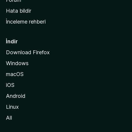
s
Hata bildir
a
İnceleme rehberi
y
f
a
İndir
s
Download Firefox
ı
Windows
n
a
macOS
g
iOS
i
d
Android
i
Linux
n
All