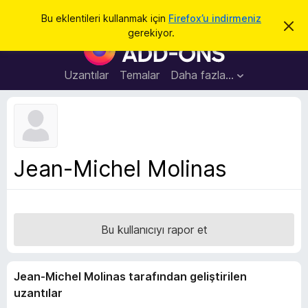
A
Giriş
Bu eklentileri kullanmak için
Firefox’u indirmeniz
B
r
gerekiyor.
u
F
a
b
i
i
l
r
Uzantılar
Temalar
Daha fazla…
d
e
i
r
f
i
o
m
i
x
k
B
a
Jean-Michel Molinas
p
r
a
o
t
w
s
Bu kullanıcıyı rapor et
e
r
E
Jean-Michel Molinas tarafından geliştirilen
k
uzantılar
l