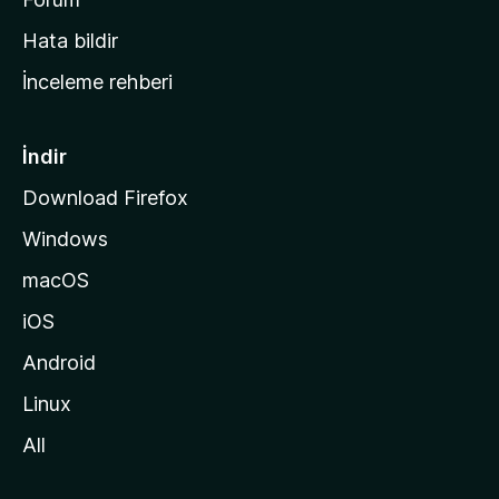
s
Hata bildir
a
İnceleme rehberi
y
f
a
İndir
s
Download Firefox
ı
Windows
n
a
macOS
g
iOS
i
d
Android
i
Linux
n
All