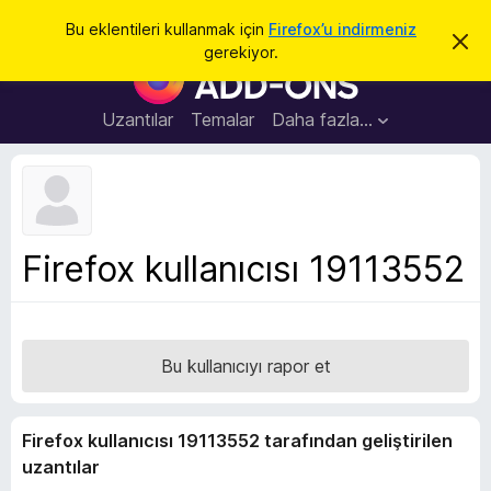
A
Giriş
Bu eklentileri kullanmak için
Firefox’u indirmeniz
B
r
gerekiyor.
u
F
a
b
i
i
l
r
Uzantılar
Temalar
Daha fazla…
d
e
i
r
f
i
o
m
i
x
k
B
a
Firefox kullanıcısı 19113552
p
r
a
o
t
w
s
Bu kullanıcıyı rapor et
e
r
E
Firefox kullanıcısı 19113552 tarafından geliştirilen
k
uzantılar
l