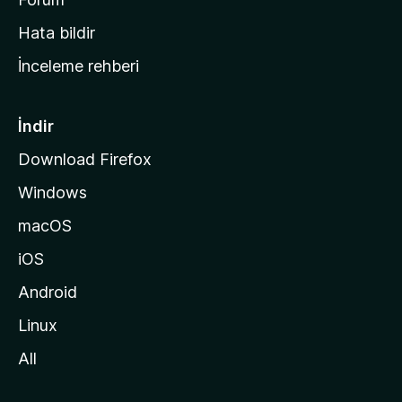
s
Hata bildir
a
İnceleme rehberi
y
f
a
İndir
s
Download Firefox
ı
Windows
n
a
macOS
g
iOS
i
d
Android
i
Linux
n
All