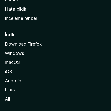
s
Hata bildir
a
İnceleme rehberi
y
f
a
İndir
s
Download Firefox
ı
Windows
n
a
macOS
g
iOS
i
d
Android
i
Linux
n
All