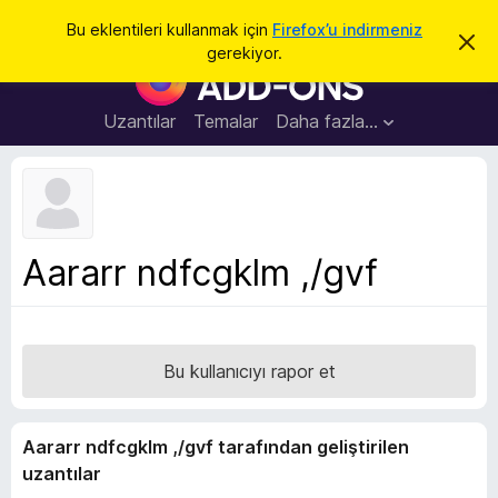
A
Giriş
Bu eklentileri kullanmak için
Firefox’u indirmeniz
B
r
gerekiyor.
u
F
a
b
i
i
l
r
Uzantılar
Temalar
Daha fazla…
d
e
i
r
f
i
o
m
i
x
k
B
a
Aararr ndfcgklm ,/gvf
p
r
a
o
t
w
s
Bu kullanıcıyı rapor et
e
r
E
Aararr ndfcgklm ,/gvf tarafından geliştirilen
k
uzantılar
l