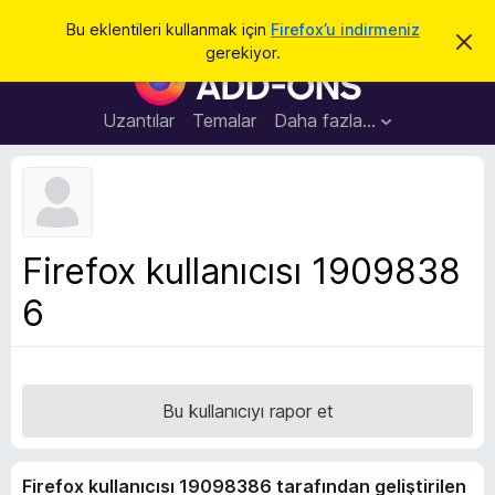
A
Giriş
Bu eklentileri kullanmak için
Firefox’u indirmeniz
B
r
gerekiyor.
u
F
a
b
i
i
l
r
Uzantılar
Temalar
Daha fazla…
d
e
i
r
f
i
o
m
i
x
k
B
a
Firefox kullanıcısı 1909838
p
r
a
6
o
t
w
s
e
r
Bu kullanıcıyı rapor et
E
k
Firefox kullanıcısı 19098386 tarafından geliştirilen
l