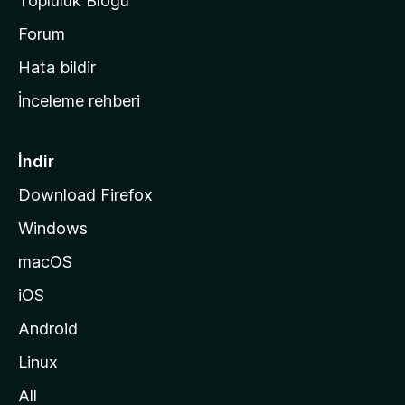
Topluluk Blogu
n
a
Forum
s
Hata bildir
a
İnceleme rehberi
y
f
a
İndir
s
Download Firefox
ı
Windows
n
a
macOS
g
iOS
i
d
Android
i
Linux
n
All