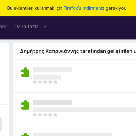
Bu eklentileri kullanmak için
Firefox’u indirmeniz
gerekiyor.
lar
Daha fazla…
Δημήτρης Καπριγιάννης tarafından geliştirilen u
H
e
n
ü
z
h
H
i
e
ç
n
p
ü