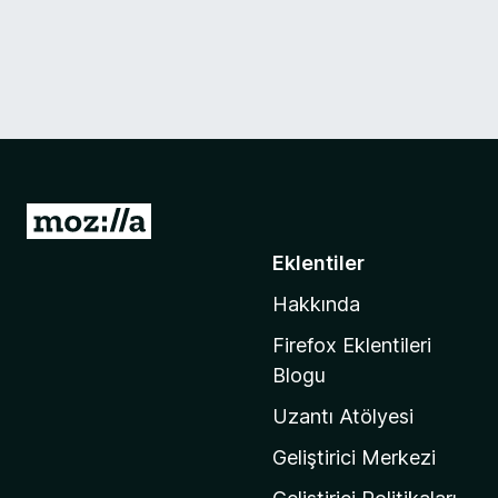
M
o
Eklentiler
z
Hakkında
i
l
Firefox Eklentileri
l
Blogu
a
Uzantı Atölyesi
'
n
Geliştirici Merkezi
ı