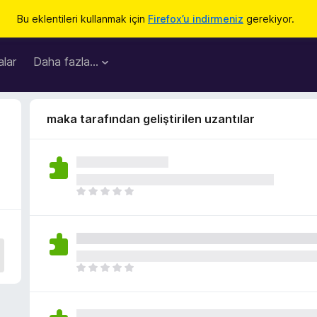
Bu eklentileri kullanmak için
Firefox’u indirmeniz
gerekiyor.
lar
Daha fazla…
maka tarafından geliştirilen uzantılar
H
e
n
ü
z
h
H
i
e
ç
n
p
ü