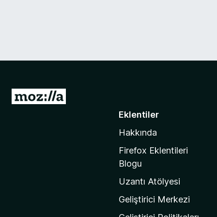
M
o
Eklentiler
z
Hakkında
i
l
Firefox Eklentileri
l
Blogu
a
Uzantı Atölyesi
'
n
Geliştirici Merkezi
ı