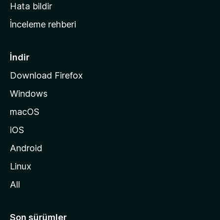
s
Hata bildir
a
İnceleme rehberi
y
f
a
İndir
s
Download Firefox
ı
Windows
n
a
macOS
g
iOS
i
d
Android
i
Linux
n
All
Son sürümler