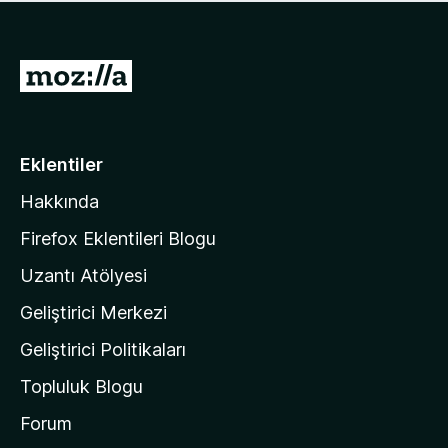
ü
u
z
a
h
n
i
M
y
ç
o
o
p
k
z
u
a
i
Eklentiler
n
l
y
Hakkında
l
o
a
k
Firefox Eklentileri Blogu
'
Uzantı Atölyesi
n
Geliştirici Merkezi
ı
n
Geliştirici Politikaları
a
Topluluk Blogu
n
a
Forum