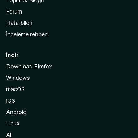
Topluluk Blogu
n
a
Forum
s
Hata bildir
a
İnceleme rehberi
y
f
a
İndir
s
Download Firefox
ı
Windows
n
a
macOS
g
iOS
i
d
Android
i
Linux
n
All