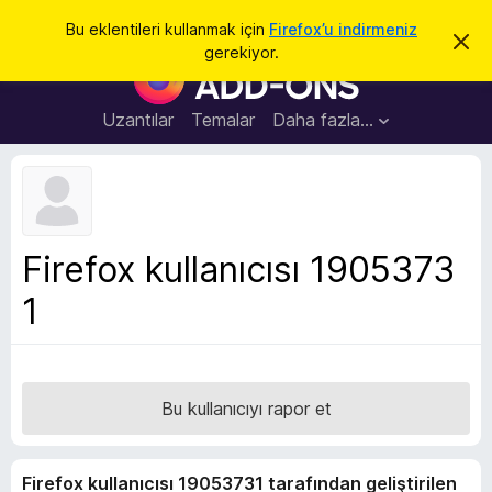
A
Giriş
Bu eklentileri kullanmak için
Firefox’u indirmeniz
B
r
gerekiyor.
u
F
a
b
i
i
l
r
Uzantılar
Temalar
Daha fazla…
d
e
i
r
f
i
o
m
i
x
k
B
a
Firefox kullanıcısı 1905373
p
r
a
1
o
t
w
s
e
r
Bu kullanıcıyı rapor et
E
k
Firefox kullanıcısı 19053731 tarafından geliştirilen
l