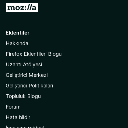
e
M
n
o
t
z
i
i
Eklentiler
l
l
e
Hakkında
l
r
a
i
Firefox Eklentileri Blogu
'
Uzantı Atölyesi
n
Geliştirici Merkezi
ı
n
Geliştirici Politikaları
a
Topluluk Blogu
n
a
Forum
s
Hata bildir
a
İnceleme rehberi