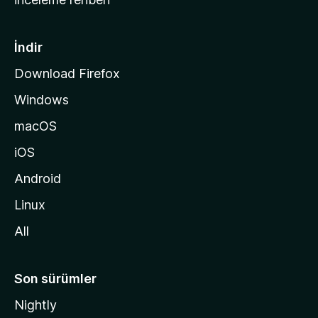
y
f
a
İndir
s
Download Firefox
ı
Windows
n
a
macOS
g
iOS
i
d
Android
i
Linux
n
All
Son sürümler
Nightly