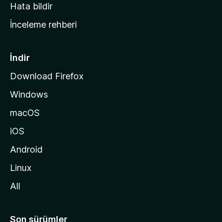
s
Hata bildir
a
İnceleme rehberi
y
f
a
İndir
s
Download Firefox
ı
Windows
n
a
macOS
g
iOS
i
d
Android
i
Linux
n
All
Son sürümler