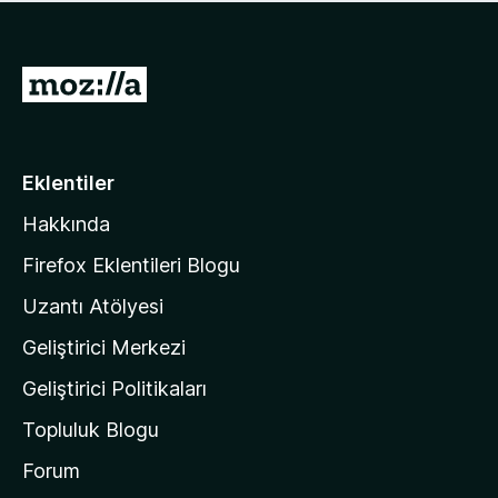
ü
u
z
a
h
n
i
M
y
ç
o
o
p
k
z
u
a
i
Eklentiler
n
l
y
Hakkında
l
o
a
k
Firefox Eklentileri Blogu
'
Uzantı Atölyesi
n
Geliştirici Merkezi
ı
n
Geliştirici Politikaları
a
Topluluk Blogu
n
a
Forum