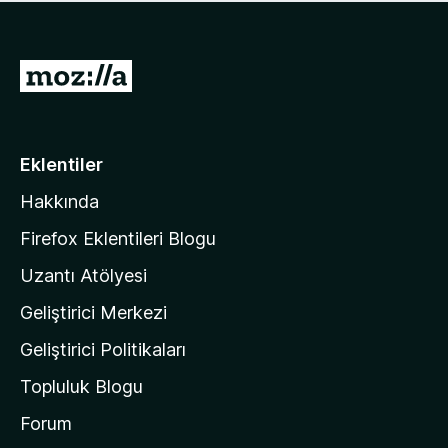
ü
u
z
a
h
n
i
M
y
ç
o
o
p
k
z
u
a
i
Eklentiler
n
l
y
Hakkında
l
o
a
k
Firefox Eklentileri Blogu
'
Uzantı Atölyesi
n
Geliştirici Merkezi
ı
n
Geliştirici Politikaları
a
Topluluk Blogu
n
a
Forum