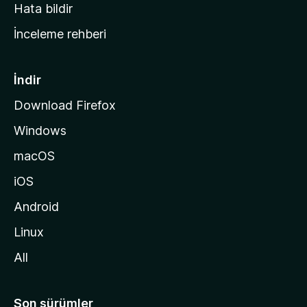
s
Hata bildir
a
İnceleme rehberi
y
f
a
İndir
s
Download Firefox
ı
Windows
n
a
macOS
g
iOS
i
d
Android
i
Linux
n
All
Son sürümler