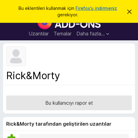
A
Giriş
Bu eklentileri kullanmak için
Firefox’u indirmeniz
B
r
gerekiyor.
u
F
a
b
i
i
l
r
Uzantılar
Temalar
Daha fazla…
d
e
i
r
f
i
o
m
i
x
k
B
a
Rick&Morty
p
r
a
o
t
w
s
Bu kullanıcıyı rapor et
e
r
E
Rick&Morty tarafından geliştirilen uzantılar
k
l