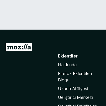
M
o
Eklentiler
z
Hakkında
i
l
Firefox Eklentileri
l
Blogu
a
Uzantı Atölyesi
'
n
Geliştirici Merkezi
ı