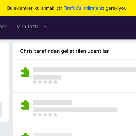
Bu eklentileri kullanmak için
Firefox’u indirmeniz
gerekiyor.
lar
Daha fazla…
Chris tarafından geliştirilen uzantılar
H
e
n
ü
z
h
H
i
e
ç
n
p
ü