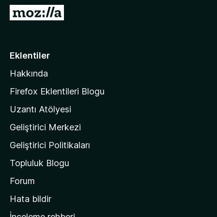
e
M
n
o
t
z
i
i
Eklentiler
l
l
e
Hakkında
l
r
a
i
Firefox Eklentileri Blogu
'
Uzantı Atölyesi
n
Geliştirici Merkezi
ı
n
Geliştirici Politikaları
a
Topluluk Blogu
n
a
Forum
s
Hata bildir
a
İnceleme rehberi