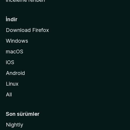
y
f
a
İndir
s
Download Firefox
ı
Windows
n
a
macOS
g
iOS
i
d
Android
i
Linux
n
All
Son sürümler
Nightly