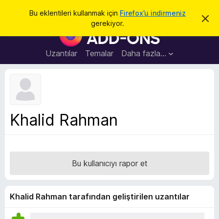
A
Giriş
Bu eklentileri kullanmak için
Firefox’u indirmeniz
B
r
gerekiyor.
u
F
a
b
i
i
l
r
Uzantılar
Temalar
Daha fazla…
d
e
i
r
f
i
o
m
i
x
k
B
a
Khalid Rahman
p
r
a
o
t
w
s
Bu kullanıcıyı rapor et
e
r
E
Khalid Rahman tarafından geliştirilen uzantılar
k
l