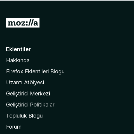
ü
u
z
a
h
n
i
M
y
ç
o
o
p
k
z
u
a
i
Eklentiler
n
l
y
Hakkında
l
o
a
k
Firefox Eklentileri Blogu
'
Uzantı Atölyesi
n
Geliştirici Merkezi
ı
n
Geliştirici Politikaları
a
Topluluk Blogu
n
a
Forum