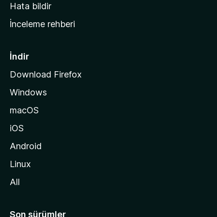
s
Hata bildir
a
İnceleme rehberi
y
f
a
İndir
s
Download Firefox
ı
Windows
n
a
macOS
g
iOS
i
d
Android
i
Linux
n
All
Son sürümler