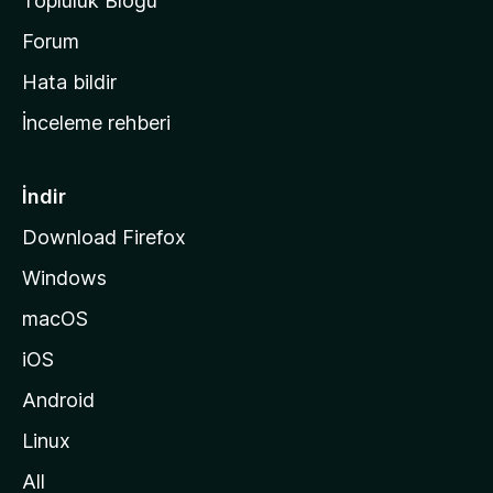
Topluluk Blogu
n
a
Forum
s
Hata bildir
a
İnceleme rehberi
y
f
a
İndir
s
Download Firefox
ı
Windows
n
a
macOS
g
iOS
i
d
Android
i
Linux
n
All