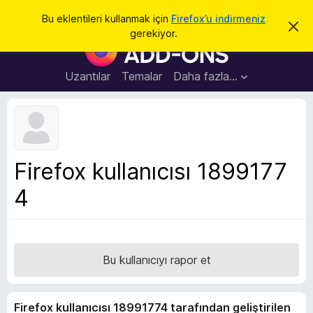
A
Giriş
Bu eklentileri kullanmak için
Firefox’u indirmeniz
B
r
gerekiyor.
u
F
a
b
i
i
l
r
Uzantılar
Temalar
Daha fazla…
d
e
i
r
f
i
o
m
i
x
k
B
a
Firefox kullanıcısı 1899177
p
r
a
4
o
t
w
s
e
r
Bu kullanıcıyı rapor et
E
k
Firefox kullanıcısı 18991774 tarafından geliştirilen
l