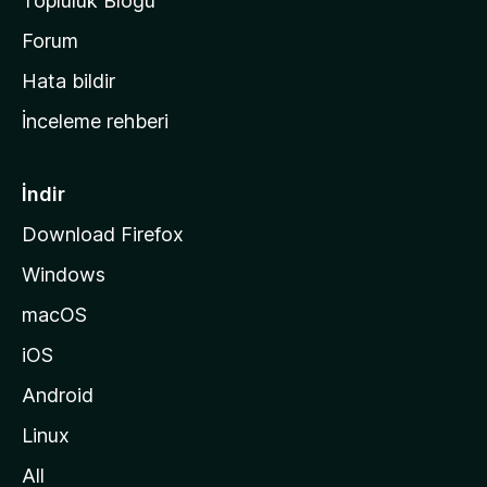
Topluluk Blogu
n
a
Forum
s
Hata bildir
a
İnceleme rehberi
y
f
a
İndir
s
Download Firefox
ı
Windows
n
a
macOS
g
iOS
i
d
Android
i
Linux
n
All