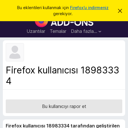
A
Giriş
Bu eklentileri kullanmak için
Firefox’u indirmeniz
B
r
gerekiyor.
u
F
a
b
i
i
l
r
Uzantılar
Temalar
Daha fazla…
d
e
i
r
f
i
o
m
i
x
k
B
a
Firefox kullanıcısı 1898333
p
r
a
4
o
t
w
s
e
r
Bu kullanıcıyı rapor et
E
k
Firefox kullanıcısı 18983334 tarafından geliştirilen
l