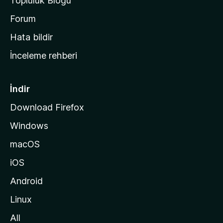
Topluluk Blogu
n
a
Forum
s
Hata bildir
a
İnceleme rehberi
y
f
a
İndir
s
Download Firefox
ı
Windows
n
a
macOS
g
iOS
i
d
Android
i
Linux
n
All