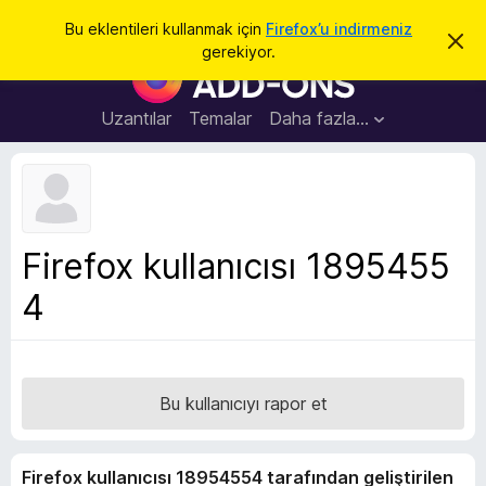
A
Giriş
Bu eklentileri kullanmak için
Firefox’u indirmeniz
B
r
gerekiyor.
u
F
a
b
i
i
l
r
Uzantılar
Temalar
Daha fazla…
d
e
i
r
f
i
o
m
i
x
k
B
a
Firefox kullanıcısı 1895455
p
r
a
4
o
t
w
s
e
r
Bu kullanıcıyı rapor et
E
k
Firefox kullanıcısı 18954554 tarafından geliştirilen
l