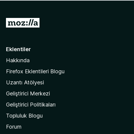
ü
u
z
a
h
n
i
M
y
ç
o
o
p
k
z
u
a
i
Eklentiler
n
l
y
Hakkında
l
o
a
k
Firefox Eklentileri Blogu
'
Uzantı Atölyesi
n
Geliştirici Merkezi
ı
n
Geliştirici Politikaları
a
Topluluk Blogu
n
a
Forum