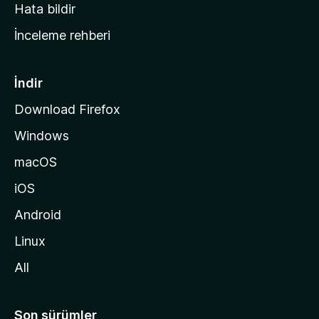
s
Hata bildir
a
İnceleme rehberi
y
f
a
İndir
s
Download Firefox
ı
Windows
n
a
macOS
g
iOS
i
d
Android
i
Linux
n
All
Son sürümler