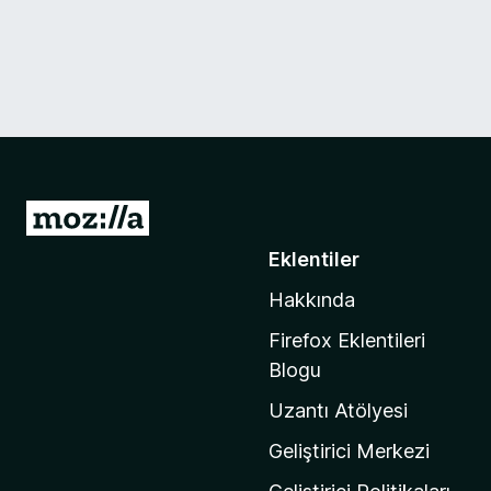
M
o
Eklentiler
z
Hakkında
i
l
Firefox Eklentileri
l
Blogu
a
Uzantı Atölyesi
'
n
Geliştirici Merkezi
ı