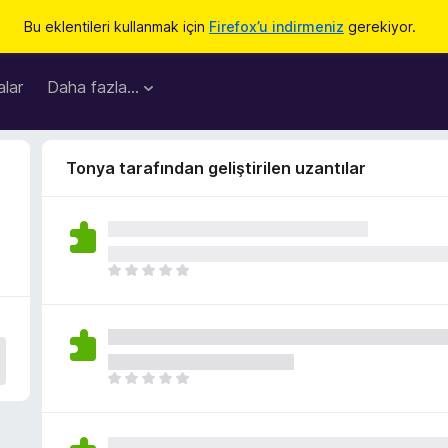
Bu eklentileri kullanmak için
Firefox’u indirmeniz
gerekiyor.
lar
Daha fazla…
Tonya tarafından geliştirilen uzantılar
H
e
n
ü
z
h
H
i
e
ç
n
p
ü