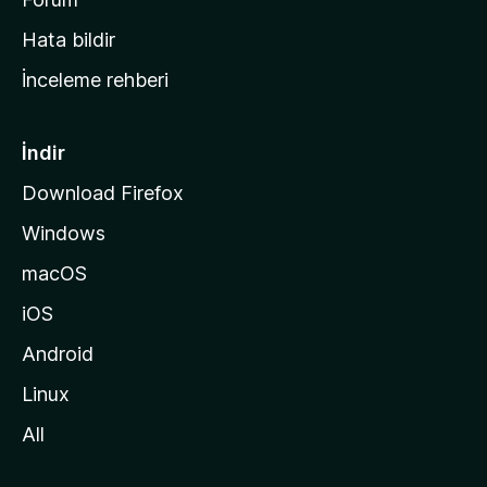
s
Hata bildir
a
İnceleme rehberi
y
f
a
İndir
s
Download Firefox
ı
Windows
n
a
macOS
g
iOS
i
d
Android
i
Linux
n
All