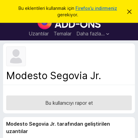
A
Giriş
Bu eklentileri kullanmak için
Firefox’u indirmeniz
B
r
gerekiyor.
u
F
a
b
i
i
l
r
Uzantılar
Temalar
Daha fazla…
d
e
i
r
f
i
o
m
i
x
k
B
a
Modesto Segovia Jr.
p
r
a
o
t
w
s
Bu kullanıcıyı rapor et
e
r
E
Modesto Segovia Jr. tarafından geliştirilen
k
uzantılar
l