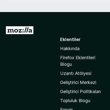
e
n
t
i
l
M
e
o
Eklentiler
r
z
i
Hakkında
i
l
Firefox Eklentileri
l
Blogu
a
Uzantı Atölyesi
'
n
Geliştirici Merkezi
ı
Geliştirici Politikaları
n
Topluluk Blogu
a
n
Forum