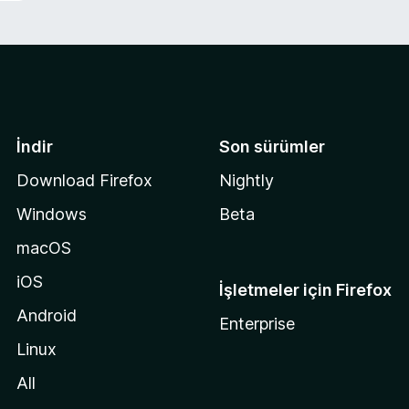
İndir
Son sürümler
Download Firefox
Nightly
Windows
Beta
macOS
iOS
İşletmeler için Firefox
Android
Enterprise
Linux
All