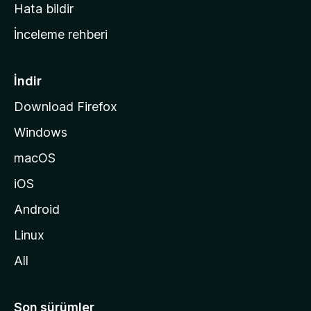
s
Hata bildir
a
İnceleme rehberi
y
f
a
İndir
s
Download Firefox
ı
Windows
n
a
macOS
g
iOS
i
d
Android
i
Linux
n
All
Son sürümler