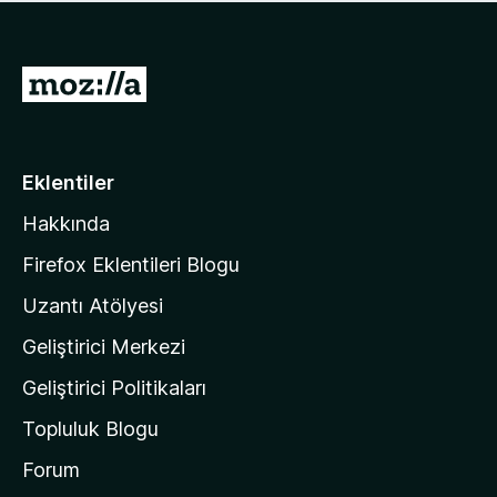
ü
u
z
a
h
n
i
M
y
ç
o
o
p
k
z
u
a
i
Eklentiler
n
l
y
Hakkında
l
o
a
k
Firefox Eklentileri Blogu
'
Uzantı Atölyesi
n
Geliştirici Merkezi
ı
n
Geliştirici Politikaları
a
Topluluk Blogu
n
a
Forum