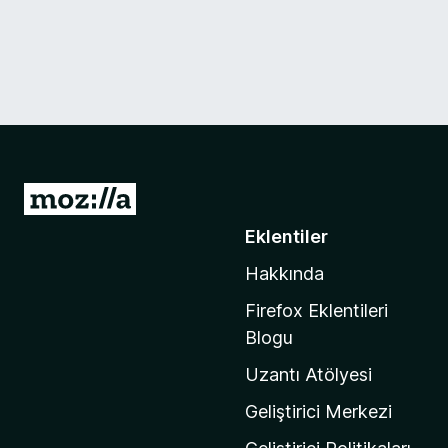
M
o
Eklentiler
z
Hakkında
i
l
Firefox Eklentileri
l
Blogu
a
Uzantı Atölyesi
'
n
Geliştirici Merkezi
ı