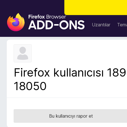
F
i
Uzantılar
Tema
r
e
f
o
x
B
Firefox kullanıcısı 189
r
o
18050
w
s
e
r
E
Bu kullanıcıyı rapor et
k
l