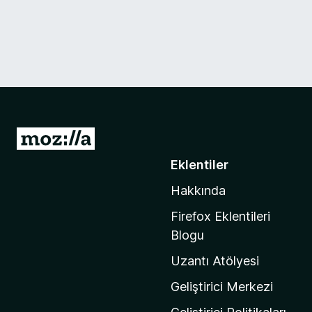
M
o
Eklentiler
z
Hakkında
i
l
Firefox Eklentileri
l
Blogu
a
Uzantı Atölyesi
'
n
Geliştirici Merkezi
ı