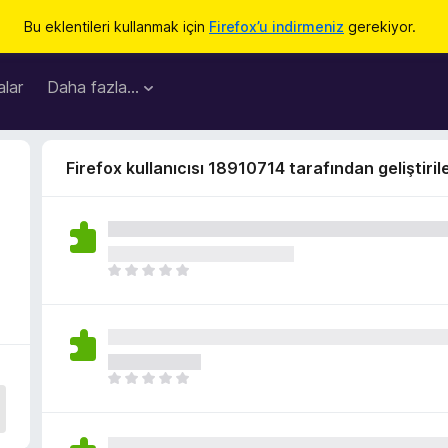
Bu eklentileri kullanmak için
Firefox’u indirmeniz
gerekiyor.
lar
Daha fazla…
Firefox kullanıcısı 18910714 tarafından geliştiril
H
e
n
ü
z
h
H
i
e
ç
n
p
ü